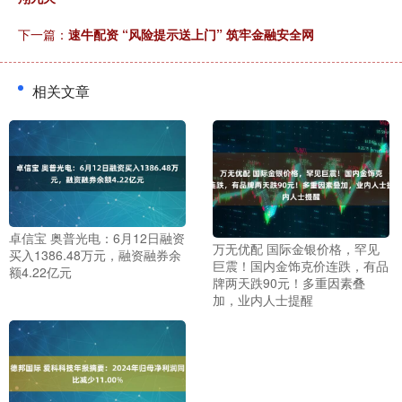
下一篇：
速牛配资 “风险提示送上门” 筑牢金融安全网
相关文章
卓信宝 奥普光电：6月12日融资
万无优配 国际金银价格，罕见
买入1386.48万元，融资融券余
巨震！国内金饰克价连跌，有品
额4.22亿元
牌两天跌90元！多重因素叠
加，业内人士提醒