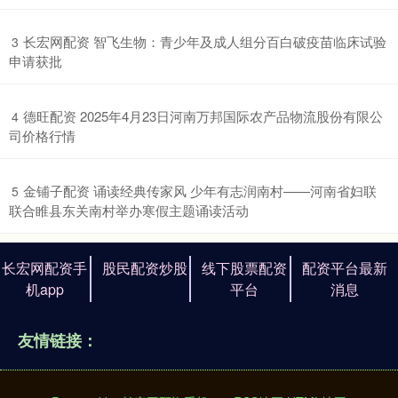
​长宏网配资 智飞生物：青少年及成人组分百白破疫苗临床试验
3
申请获批
​德旺配资 2025年4月23日河南万邦国际农产品物流股份有限公
4
司价格行情
​金铺子配资 诵读经典传家风 少年有志润南村——河南省妇联
5
联合睢县东关南村举办寒假主题诵读活动
长宏网配资手
股民配资炒股
线下股票配资
配资平台最新
机app
平台
消息
友情链接：