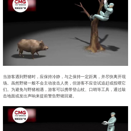
当游客遇到野猪时，应保持冷静，与之保持一定距离，并尽快离开现
场。虽然野猪一般不会主动攻击人类，但游客不应尝试追赶或投喂它
们。为避免与野猪相遇，游客可以携带登山杖、口哨等工具，通过敲
击地面或发出声响来提前警告野猪回避。